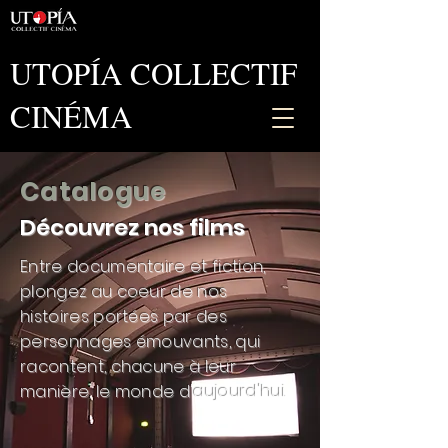
UTOPÍA COLLECTIF
CINÉMA
Catalogue
Découvrez nos films
Entre documentaire et fiction,
plongez au coeur de nos
histoires portées par des
personnages émouvants, qui
racontent, chacune à leur
manière, le monde d'aujourd'hui.