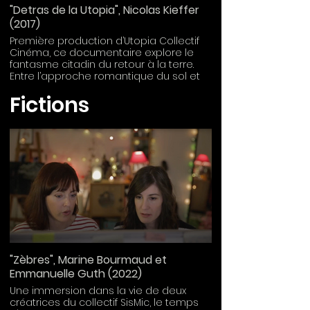
"Detras de la Utopia", Nicolas Kieffer
(2017)
Première production d’Utopia Collectif
Cinéma, ce documentaire explore le
fantasme citadin du retour à la terre.
Entre l’approche romantique du sol et
une dure réalité, l’équipe du film signe
Fictions
un carnet de voyage artisanal, intime et
photographique à la rencontre de ceux
qui ont franchis ce pas en Catalogne.
"Zèbres", Marine Bourmaud et
Emmanuelle Guth (2022)
Une immersion dans la vie de deux
créatrices du collectif SisMic, le temps