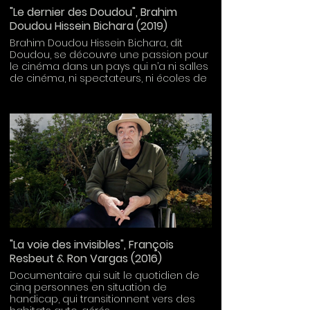
"Le dernier des Doudou", Brahim
Doudou Hissein Bichara (2019)
Brahim Doudou Hissein Bichara, dit
Doudou, se découvre une passion pour
le cinéma dans un pays qui n’a ni salles
de cinéma, ni spectateurs, ni écoles de
cinéma. Depuis le Tchad, il réussit à
décrocher le Graal, la possibilité de
venir étudier le cinéma documentaire à
Bordeaux. Mais au pays de Godard, rien
n’est simple…
"La voie des invisibles", François
Resbeut & Ron Vargas (2016)
Documentaire qui suit le quotidien de
cinq personnes en situation de
handicap, qui transitionnent vers des