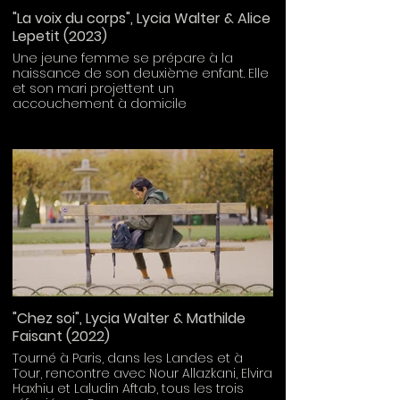
"La voix du corps", Lycia Walter & Alice
Lepetit (2023)
Une jeune femme se prépare à la
naissance de son deuxième enfant. Elle
et son mari projettent un
accouchement à domicile
accompagnés par une sage-femme
libérale. Entre confiance et doutes,
comment écouter la voix du corps dans
un pays où les naissances sont
systématiquement médicalisées ?
"Chez soi", Lycia Walter & Mathilde
Faisant (2022)
Tourné à Paris, dans les Landes et à
Tour, rencontre avec Nour Allazkani, Elvira
Haxhiu et Laludin Aftab, tous les trois